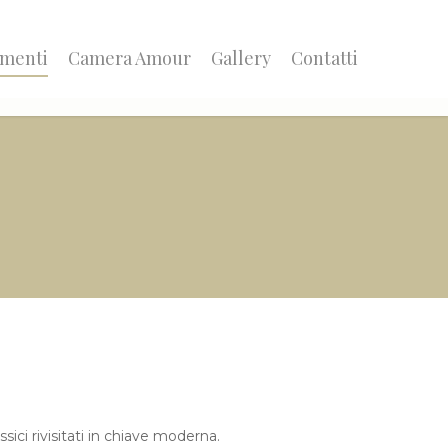
amenti
Camera Amour
Gallery
Contatti
sici rivisitati in chiave moderna.