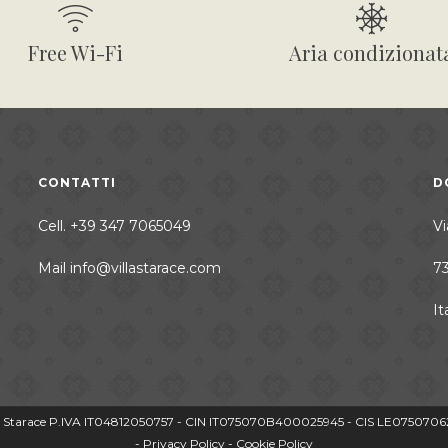
Free Wi-Fi
Aria condizionat
CONTATTI
D
Cell.
+39 347 7065049
Vi
Mail
info@villastarace.com
7
It
a Starace P.IVA IT04812050757 - CIN IT075070B400025945 - CIS LE07507
- Privacy Policy
- Cookie Policy