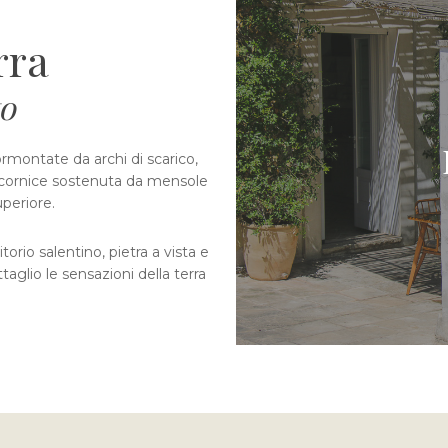
rra
to
ormontate da archi di scarico,
na cornice sostenuta da mensole
periore.
orio salentino, pietra a vista e
taglio le sensazioni della terra