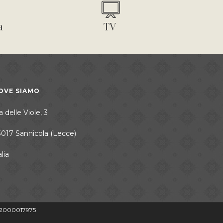
a
TV
OVE SIAMO
a delle Viole, 3
3017 Sannicola (Lecce)
alia
062000017975